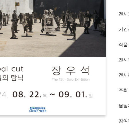
전시
기간
작품
전시
전시
주최
담당
참여