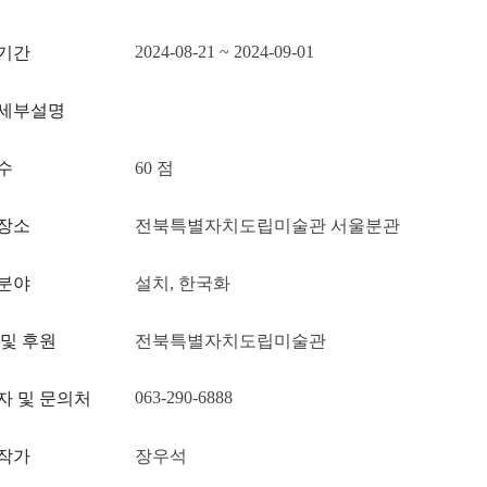
2024-08-21 ~ 2024-09-01
기간
세부설명
수
60 점
장소
전북특별자치도립미술관 서울분관
분야
설치, 한국화
 및 후원
전북특별자치도립미술관
063-290-6888
자 및 문의처
작가
장우석