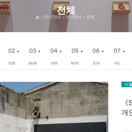
전체
전시안내
전시안내
전체
02
03
04
05
06
07
FEB
MAR
APR
MAY
JUN
JUL
서
《S
개