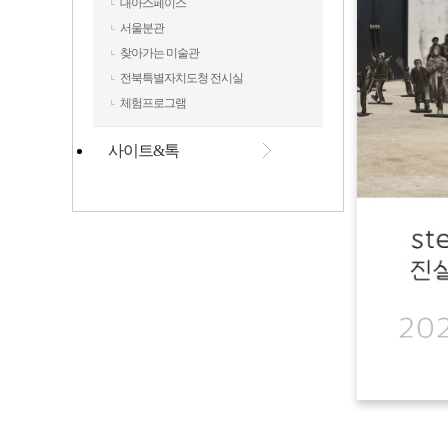
대아스페이스
서울분관
찾아가는 미술관
전북특별자치도청 전시실
체험프로그램
사이트&톡