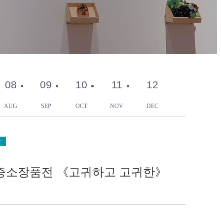
08
09
10
11
12
AUG
SEP
OCT
NOV
DEC
관
증소장품전 《고귀하고 고귀한》