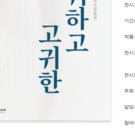
전시
기간
작품
전시
전시
주최
담당
참여