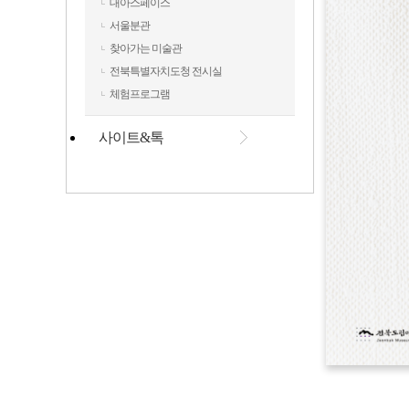
대아스페이스
서울분관
찾아가는 미술관
전북특별자치도청 전시실
체험프로그램
사이트&톡