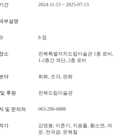
2024-11-15 ~ 2025-07-13
기간
세부설명
수
8 점
장소
전북특별자치도립미술관 1층 로비,
1-2층간 계단, 2층 로비
분야
회화, 조각, 판화
 및 후원
전북도립미술관
063-290-6888
자 및 문의처
작가
강영봉, 이춘기, 지용출, 황소연, 여
운, 전국광, 문복철