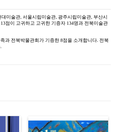
현대미술관
,
서울시립미술관
,
광주시립미술관
,
부산시
113
점이 고귀하고 고귀한 기증자
134
명과 전북미술관
유족과 전북박물관회가 기증한
8
점을 소개합니다
.
전북
다
.