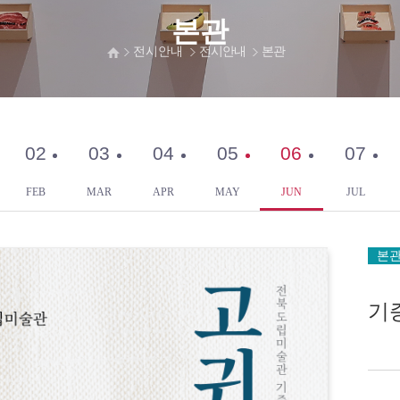
본관
전시안내
전시안내
본관
02
03
04
05
06
07
FEB
MAR
APR
MAY
JUN
JUL
본
기