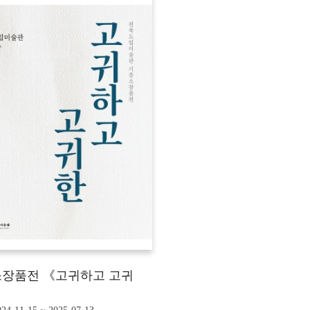
장품전 《고귀하고 고귀