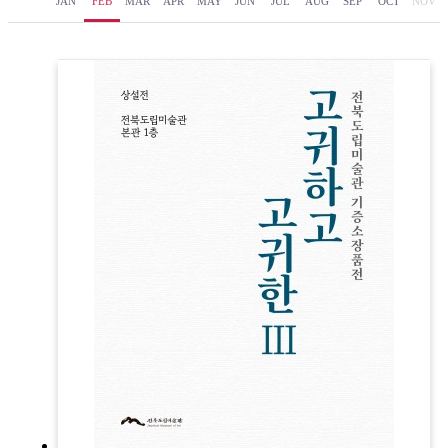
JAN
FEB
MAR
APR
MAY
JUN
JUL
AUG
SEP
OCT
NOV