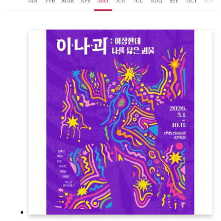
JAN
FEB
MAR
APR
MAY
JUN
JUL
AUG
SEP
OCT
NOV