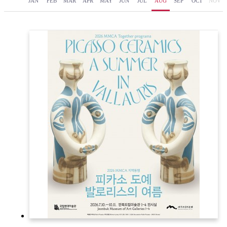
JAN
FEB
MAR
APR
MAY
JUN
JUL
AUG
SEP
OCT
NOV