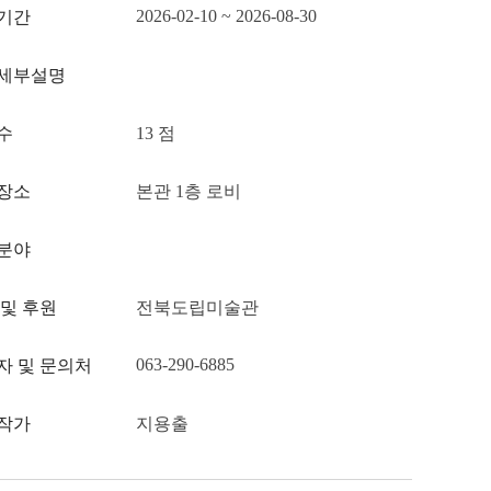
2026-02-10 ~ 2026-08-30
기간
세부설명
수
13 점
장소
본관 1층 로비
분야
 및 후원
전북도립미술관
063-290-6885
자 및 문의처
작가
지용출