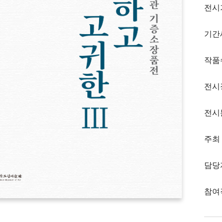
전시
기간
작품
전시
전시
주최
담당
참여