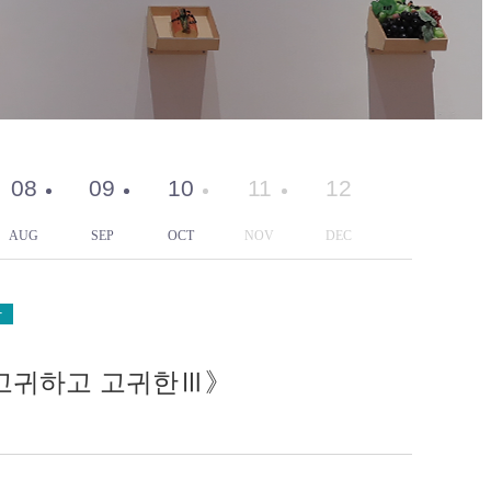
08
09
10
11
12
AUG
SEP
OCT
NOV
DEC
관
고귀하고 고귀한Ⅲ》