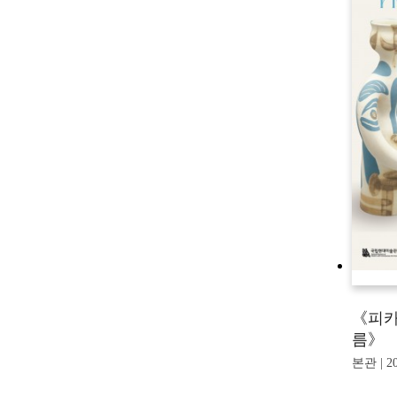
《피카
름》
본관 | 20