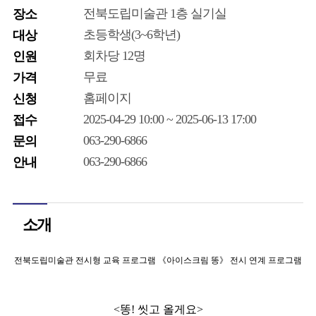
전북도립미술관 1층 실기실
장소
초등학생(3~6학년)
대상
회차당 12명
인원
무료
가격
홈페이지
신청
2025-04-29 10:00 ~ 2025-06-13 17:00
접수
063-290-6866
문의
063-290-6866
안내
소개
전북도립미술관 전시형 교육 프로그램 《아이스크림 똥》 전시 연계 프로그램
<똥! 씻고 올게요>