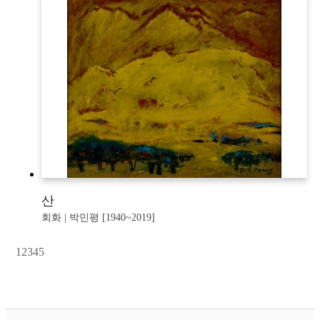
산
회화 | 박민평 [1940~2019]
1
2
3
4
5