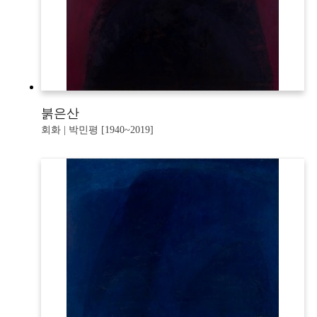
붉은산
회화 | 박민평 [1940~2019]