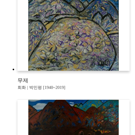
무제
회화 | 박민평 [1940~2019]