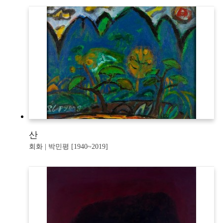
산
회화 | 박민평 [1940~2019]