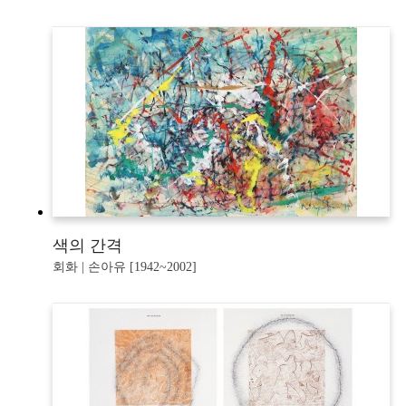
색의 간격
회화 | 손아유 [1942~2002]