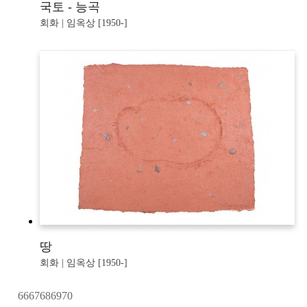
국토 - 능곡
회화 | 임옥상 [1950-]
땅
회화 | 임옥상 [1950-]
66
67
68
69
70