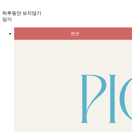
하루동안 보지않기
닫기
본관