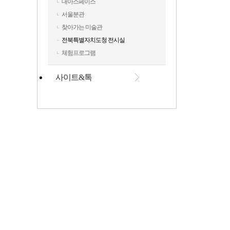
대아스페이스
서울분관
찾아가는 미술관
전북특별자치도청 전시실
체험프로그램
사이트&톡