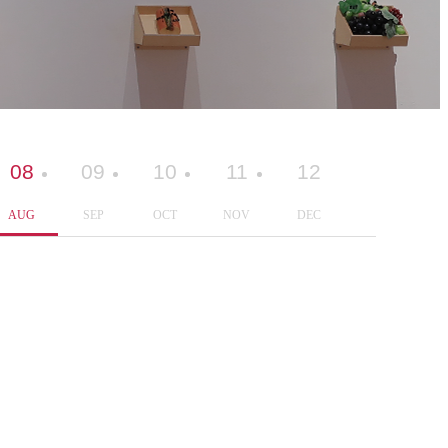
08
09
10
11
12
AUG
SEP
OCT
NOV
DEC