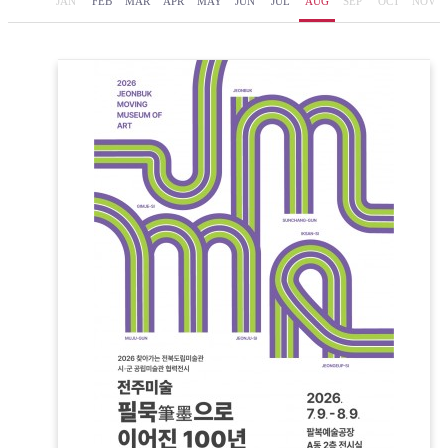
JAN
FEB
MAR
APR
MAY
JUN
JUL
AUG
SEP
OCT
NOV