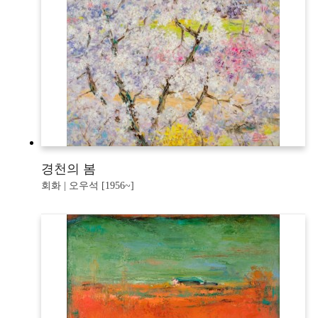
경천의 봄
회화 | 오우석 [1956~]