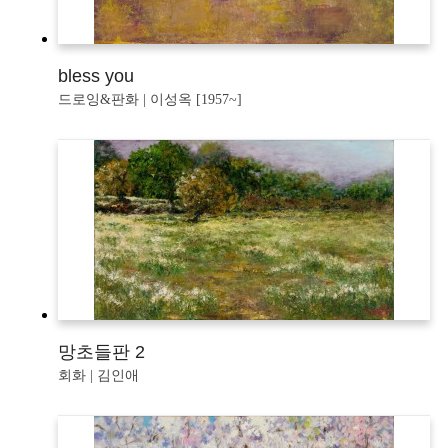
bless you
드로잉&판화 | 이성옥 [1957~]
망초들판 2
회화 | 김인애