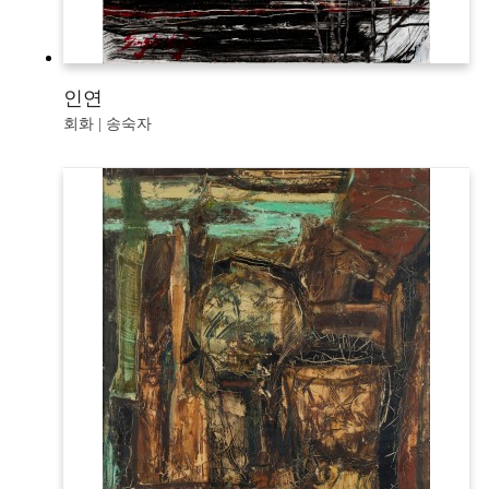
인연
회화 | 송숙자