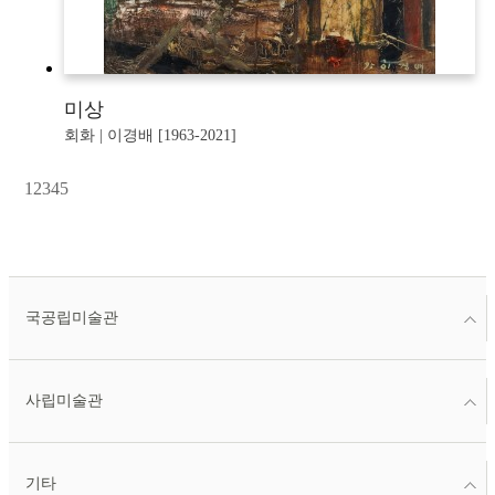
미상
회화 | 이경배 [1963-2021]
1
2
3
4
5
국공립미술관
사립미술관
기타