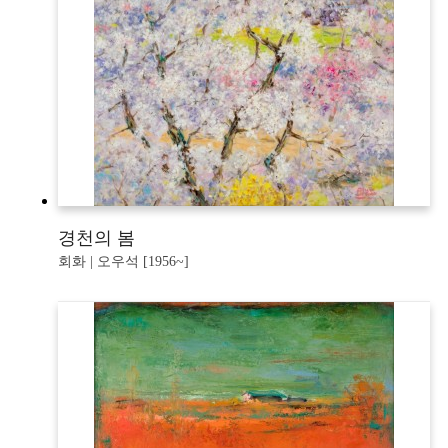
경천의 봄
회화 | 오우석 [1956~]