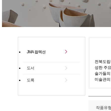
JMA 컬렉션
전북도립미
성한 주요
도서
술가들의
미술관의
도록
작품유