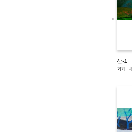
산-1
회화 | 박