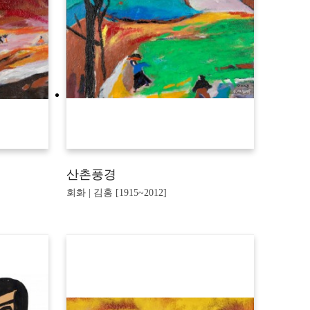
산촌풍경
회화 | 김홍 [1915~2012]