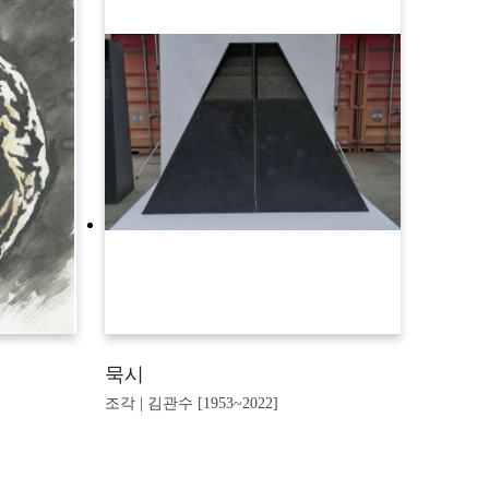
묵시
조각 | 김관수 [1953~2022]