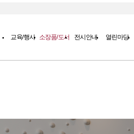
교육/행사
소장품/도서
전시안내
열린마당