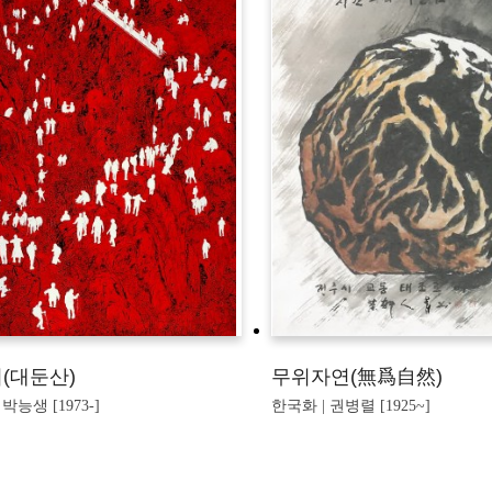
(대둔산)
무위자연(無爲自然)
박능생 [1973-]
한국화 | 권병렬 [1925~]