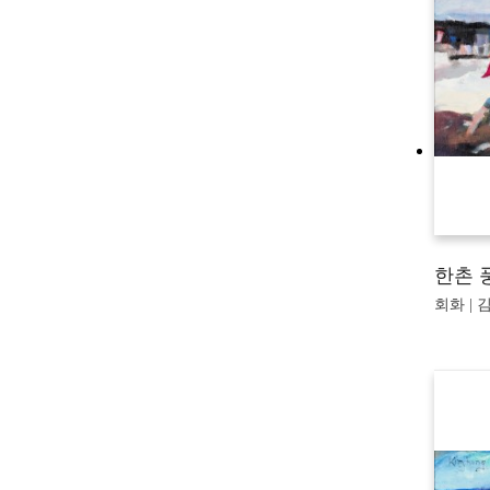
한촌 
회화 | 김