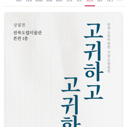
JAN
FEB
MAR
APR
MAY
JUN
JUL
AUG
SEP
OCT
NOV