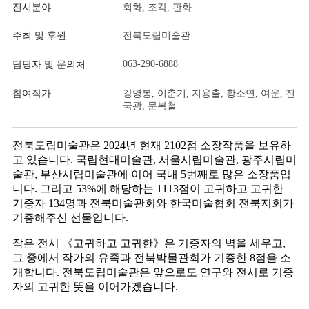
전시분야
회화, 조각, 판화
주최 및 후원
전북도립미술관
063-290-6888
담당자 및 문의처
참여작가
강영봉, 이춘기, 지용출, 황소연, 여운, 전
국광, 문복철
전북도립미술관은
2024
년 현재
2102
점 소장작품을 보유하
고 있습니다
.
국립현대미술관
,
서울시립미술관
,
광주시립미
술관
,
부산시립미술관에 이어 국내
5
번째로 많은 소장품입
니다
.
그리고
53%
에 해당하는
1113
점이 고귀하고 고귀한
기증자
134
명과 전북미술관회와 한국미술협회 전북지회가
기증해주신 선물입니다
.
작은 전시
《
고귀하고 고귀한
》
은 기증자의 벽을 세우고
,
그 중에서 작가의 유족과 전북박물관회가 기증한
8
점을 소
개합니다
.
전북도립미술관은 앞으로도 연구와 전시로 기증
자의 고귀한 뜻을 이어가겠습니다
.