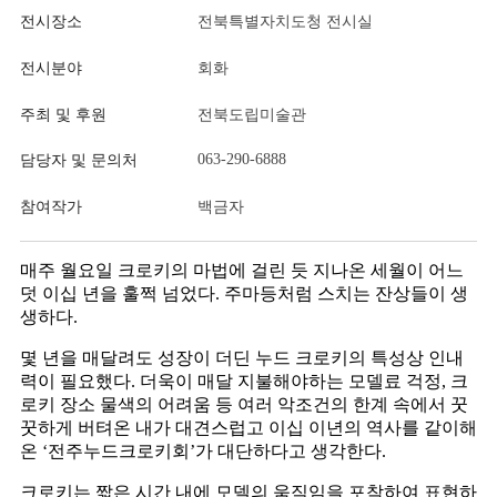
전시장소
전북특별자치도청 전시실
전시분야
회화
주최 및 후원
전북도립미술관
063-290-6888
담당자 및 문의처
참여작가
백금자
매주 월요일 크로키의 마법에 걸린 듯 지나온 세월이 어느
덧 이십 년을 훌쩍 넘었다
.
주마등처럼 스치는 잔상들이 생
생하다
.
몇 년을 매달려도 성장이 더딘 누드 크로키의 특성상 인내
력이 필요했다
.
더욱이 매달 지불해야하는 모델료 걱정
,
크
로키 장소 물색의 어려움 등 여러 악조건의 한계 속에서 꿋
꿋하게 버텨온 내가 대견스럽고 이십 이년의 역사를 같이해
온
‘
전주누드크로키회
’
가 대단하다고 생각한다
.
크로키는 짧은 시간 내에 모델의 움직임을 포착하여 표현하