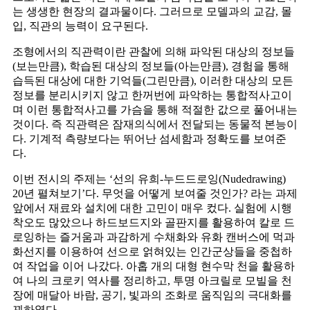
는 생생한 현장의 결과물이다
.
그러므로 모델과의 교감
,
몰
입
,
직관의 능력이 요구된다
.
조형에서의 직관력이란 관찰에 의해 파악된 대상의 정보들
(
보는만큼
),
학습된 대상의 정보들
(
아는만큼
),
경험을 통해
습득된 대상에 대한 기억들
(
그린만큼
),
이러한 대상의 모든
정보를 분리시키지 않고 한꺼번에 파악하는 통합적사고이
며 이런 통합적사고를 가슴을 통해 적절한 값으로 풀어내는
것이다
.
즉 직관력은 잠재의식에서 전달되는 동물적 본능이
다
.
기계적 측량보다는 뛰어난 섬세함과 정확도를 보여준
다
.
이번 전시의 주제는
‘
선의 유희
-
누드드로잉
(Nudedrawing)
20
년 펼쳐보기
’
다
.
무엇을 어떻게 보여줄 것인가
?
라는 과제
앞에서 재료와 설치에 대한 고민이 매우 컸다
.
실험에 시행
착오도 많았으나 하드보드지와 골판지를 활용하여 칼로 드
로잉하는 즐거움과 과감하게 수채화와 유화 캔버스에 먹과
화선지를 이용하여 선으로 얽혀있는 인간군상들을 중첩하
여 작업을 이어 나갔다
.
아홉 개의 대형 현수막 천을 활용하
여 나의 크로키 역사를 정리하고
,
투명 아크릴로 모빌을 천
장에 매달아 바람
,
공기
,
빛과의 조화로 움직임의 극대화를
꾀하였다
.