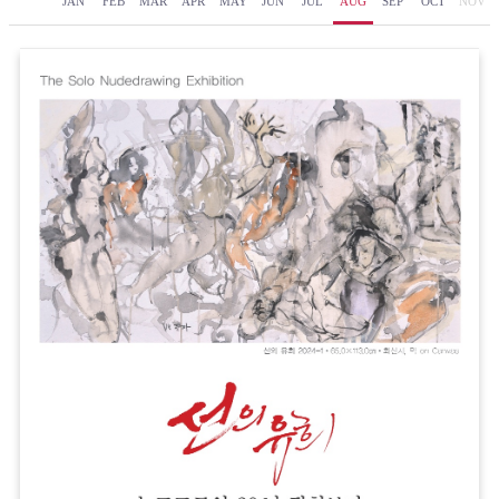
JAN
FEB
MAR
APR
MAY
JUN
JUL
AUG
SEP
OCT
NOV