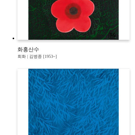
화홍산수
회화 | 김병종 [1953~]