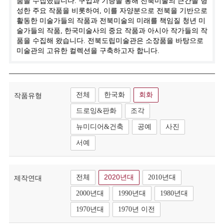
품을 수집했습니다. 구입과 기증을 통해 전북미술의 근간을 형
성한 주요 작품을 비롯하여, 이를 자양분으로 전북을 기반으로
활동한 미술가들의 작품과 전북미술의 미래를 책임질 청년 미
술가들의 작품, 한국미술사의 중요 작품과 아시아 작가들의 작
품을 수집해 왔습니다. 전북도립미술관은 소장품을 바탕으로
미술관의 고유한 컬렉션을 구축하고자 합니다.
전체
한국화
회화
작품유형
드로잉&판화
조각
뉴미디어&건축
공예
사진
서예
전체
2020년대
2010년대
제작연대
2000년대
1990년대
1980년대
1970년대
1970년 이전