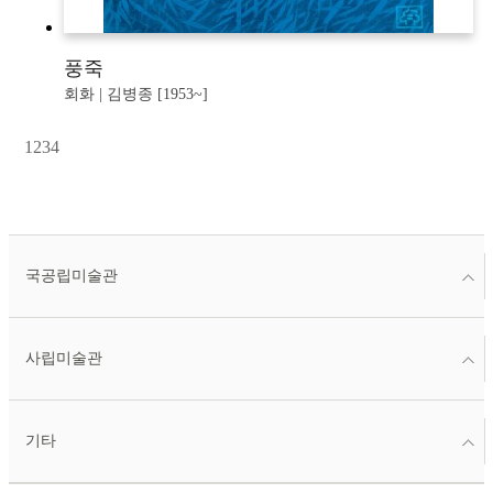
풍죽
회화 | 김병종 [1953~]
1
2
3
4
국공립미술관
사립미술관
기타