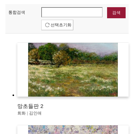
통합검색
선택초기화
망초들판 2
회화 | 김인애