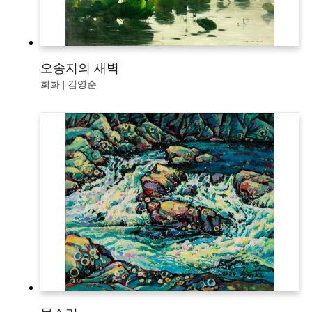
오송지의 새벽
회화 | 김영순