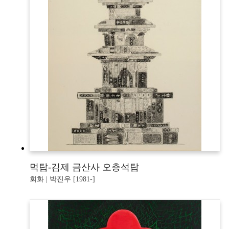
먹탑-김제 금산사 오층석탑
회화 | 박진우 [1981-]