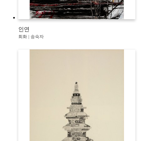
인연
회화 | 송숙자