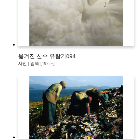
옮겨진 산수 유람기094
사진 | 임택 [1972~]