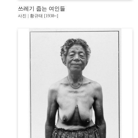
쓰레기 줍는 여인들
사진 | 황규태 [1938~]