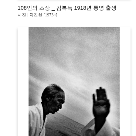
108인의 초상 _ 김복득 1918년 통영 출생
사진 | 차진현 [1973~]