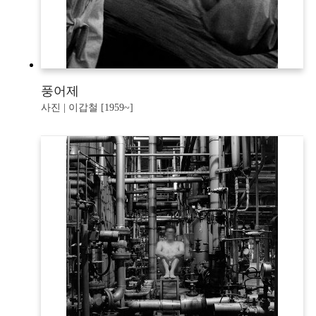
풍어제
사진 | 이갑철 [1959~]