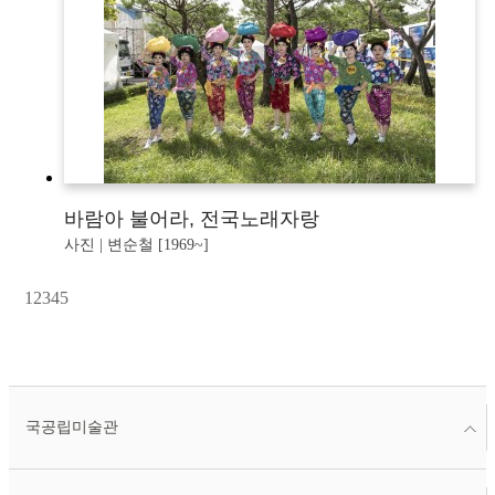
바람아 불어라, 전국노래자랑
사진 | 변순철 [1969~]
1
2
3
4
5
국공립미술관