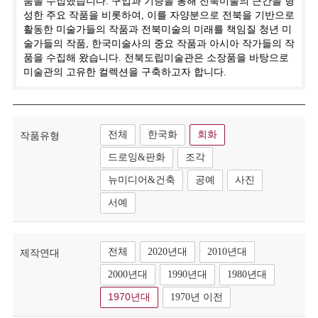
품을 수집했습니다. 구입과 기증을 통해 전북미술의 근간을 형
성한 주요 작품을 비롯하여, 이를 자양분으로 전북을 기반으로
활동한 미술가들의 작품과 전북미술의 미래를 책임질 청년 미
술가들의 작품, 한국미술사의 중요 작품과 아시아 작가들의 작
품을 수집해 왔습니다. 전북도립미술관은 소장품을 바탕으로
미술관의 고유한 컬렉션을 구축하고자 합니다.
전체
한국화
회화
작품유형
드로잉&판화
조각
뉴미디어&건축
공예
사진
서예
전체
2020년대
2010년대
제작연대
2000년대
1990년대
1980년대
1970년대
1970년 이전