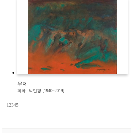
무제
회화 | 박민평 [1940~2019]
1
2
3
4
5