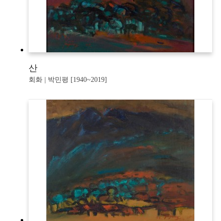
산
회화 | 박민평 [1940~2019]