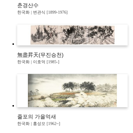
춘경산수
한국화 | 변관식 [1899-1976]
無盡昇天(무진승천)
한국화 | 이호억 [1985-]
줄포의 가을억새
한국화 | 홍성모 [1962~]