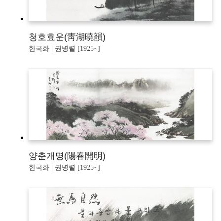
청호효운(靑湖曉韻)
한국화 | 권병렬 [1925~]
양춘개명(陽春開明)
한국화 | 권병렬 [1925~]