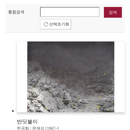
통합검색
선택초기화
반딧불이
한국화 | 문재성 [1967~]