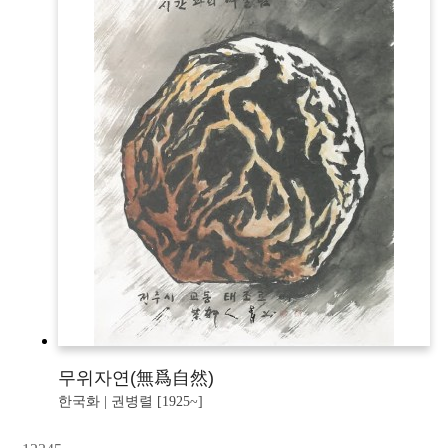
무위자연(無爲自然)
한국화 | 권병렬 [1925~]