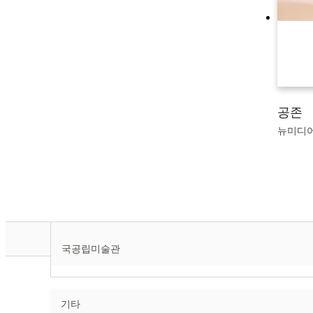
공존
뉴미디어&
국공립미술관
기타