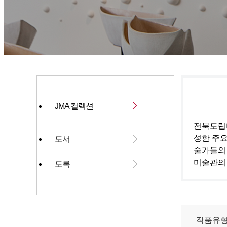
JMA 컬렉션
전북도립미
성한 주요
도서
술가들의
미술관의
도록
작품유