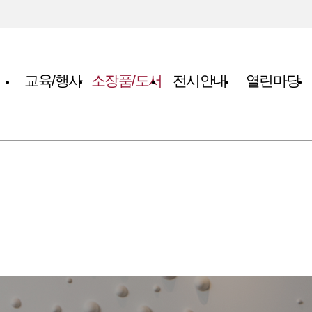
교육/행사
소장품/도서
전시안내
열린마당