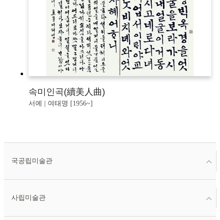
속미인곡(續美人曲)
서예 | 여태명 [1956~]
국공립미술관
사립미술관