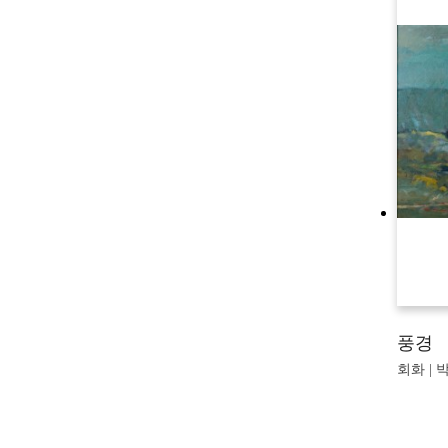
풍경
회화 | 박