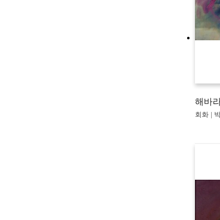
해바
회화 | 박