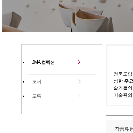
JMA 컬렉션
전북도립미
성한 주요
도서
술가들의
미술관의
도록
작품유