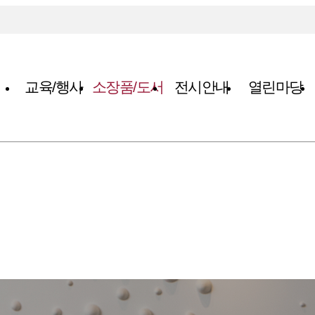
교육/행사
소장품/도서
전시안내
열린마당