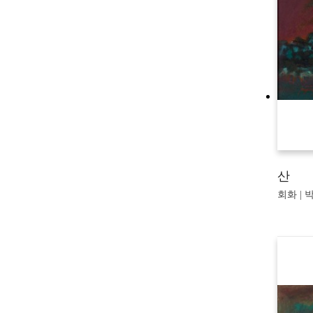
산
회화 | 박