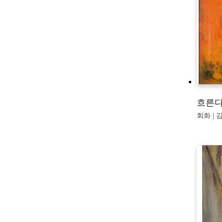
흐른
회화 | 김