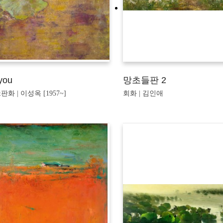
you
망초들판 2
화 | 이성옥 [1957~]
회화 | 김인애