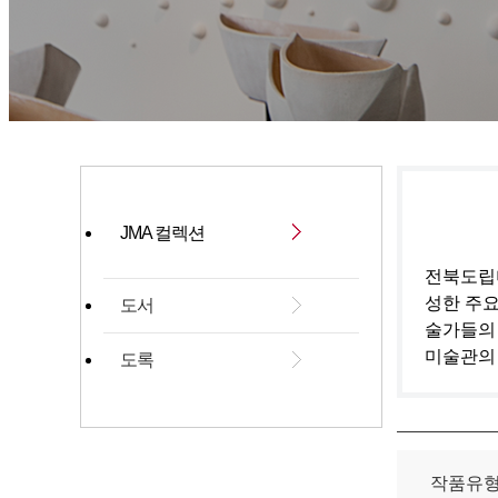
JMA 컬렉션
전북도립미
성한 주요
도서
술가들의
미술관의
도록
작품유