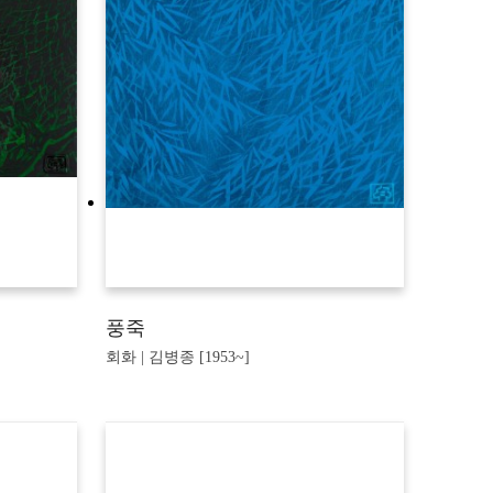
풍죽
회화 | 김병종 [1953~]