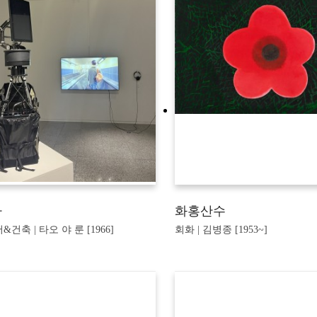
자
화홍산수
건축 | 타오 야 룬 [1966]
회화 | 김병종 [1953~]