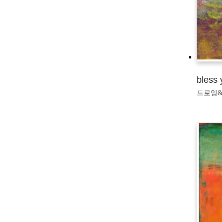
bless 
드로잉&판