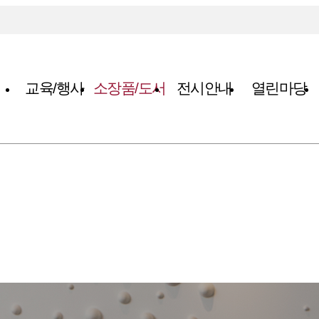
교육/행사
소장품/도서
전시안내
열린마당