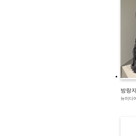
방랑
뉴미디어&