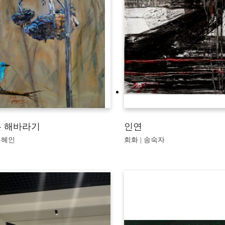
 해바라기
인연
유혜인
회화 | 송숙자