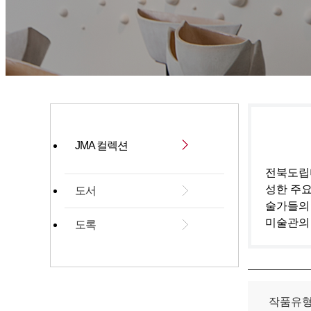
JMA 컬렉션
전북도립미
성한 주요
도서
술가들의
미술관의
도록
작품유