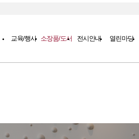
교육/행사
소장품/도서
전시안내
열린마당