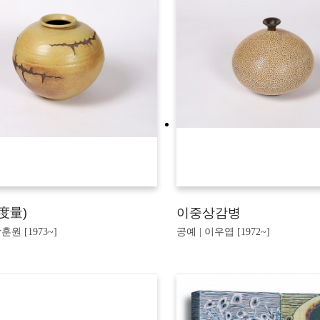
度量)
이중상감병
훈원 [1973~]
공예 | 이우엽 [1972~]