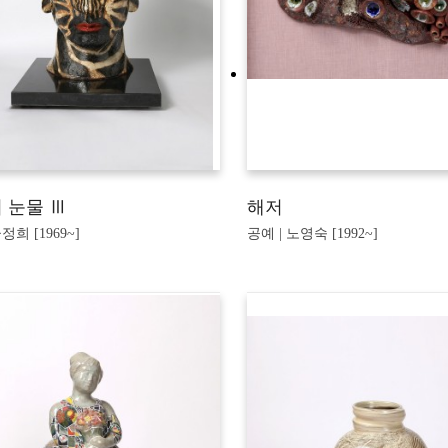
 눈물 Ⅲ
해저
정희 [1969~]
공예 | 노영숙 [1992~]