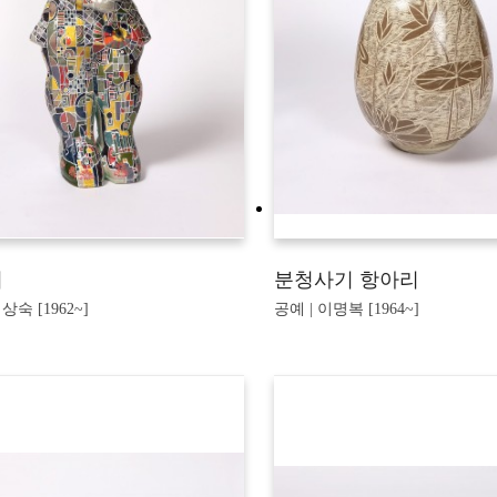
기
분청사기 항아리
상숙 [1962~]
공예 | 이명복 [1964~]