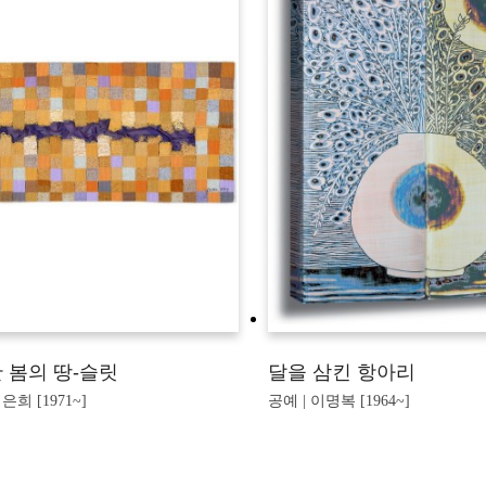
 봄의 땅-슬릿
달을 삼킨 항아리
은희 [1971~]
공예 | 이명복 [1964~]