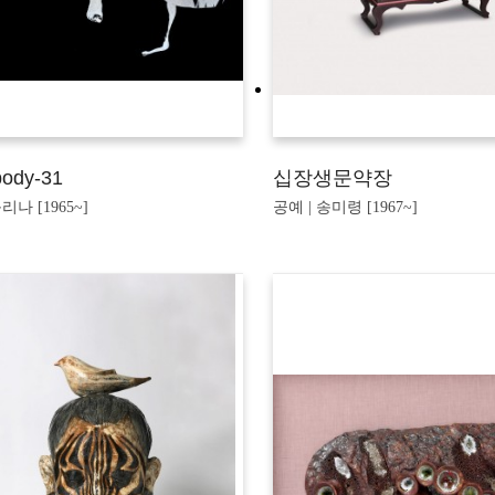
body-31
십장생문약장
리나 [1965~]
공예 | 송미령 [1967~]