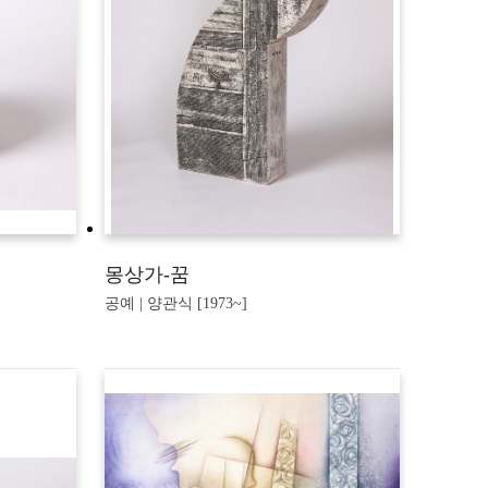
몽상가-꿈
공예 | 양관식 [1973~]