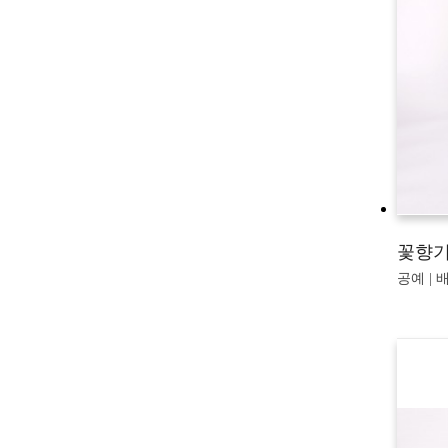
꽃향
공예 | 배