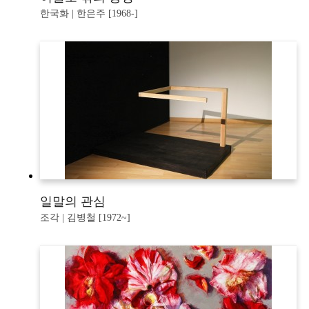
한국화 | 한은주 [1968-]
일말의 관심
조각 | 김병철 [1972~]