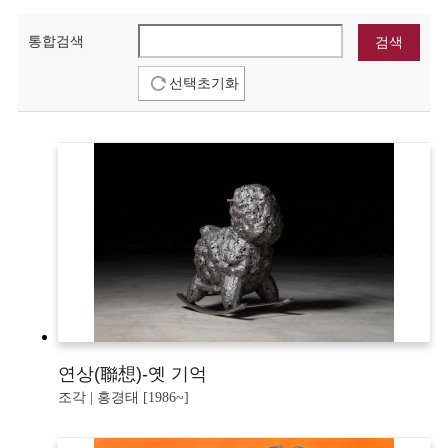
통합검색
선택초기화
연상(聯想)-옛 기억
조각 | 홍경태 [1986~]