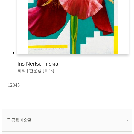
Iris Nertschinskia
회화 | 한운성 [1946]
1
2
3
4
5
국공립미술관