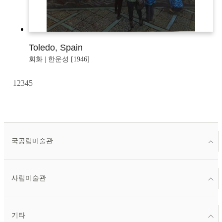
Toledo, Spain
회화 | 한운성 [1946]
1
2
3
4
5
국공립미술관
사립미술관
기타