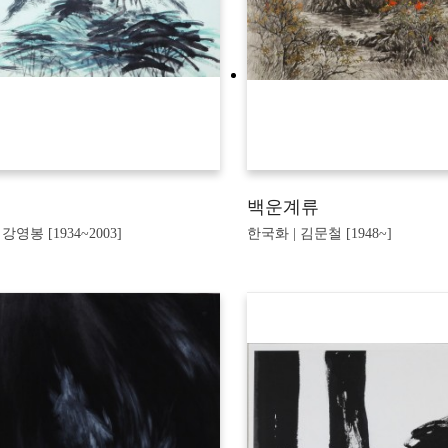
백운계류
강영봉 [1934~2003]
한국화 | 김문철 [1948~]