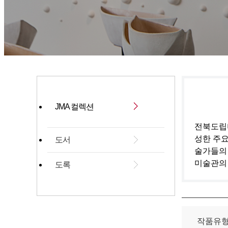
JMA 컬렉션
전북도립미
성한 주요
도서
술가들의
미술관의
도록
작품유