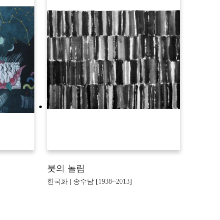
붓의 놀림
한국화 | 송수남 [1938~2013]