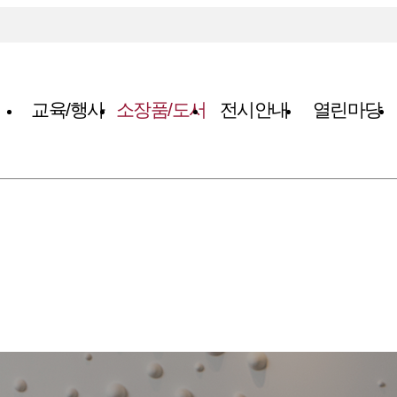
교육/행사
소장품/도서
전시안내
열린마당