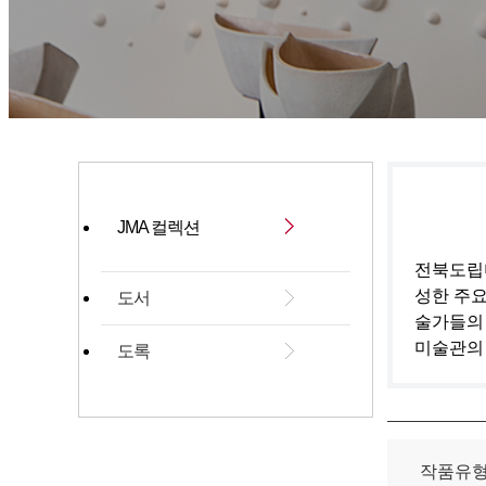
JMA 컬렉션
전북도립미
성한 주요
도서
술가들의
미술관의
도록
작품유