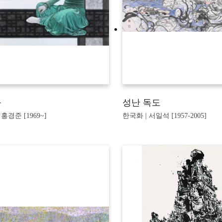
움
성난 독도
 홍경준 [1969~]
한국화 | 서일석 [1957-2005]