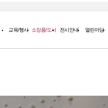
교육/행사
소장품/도서
전시안내
열린마당