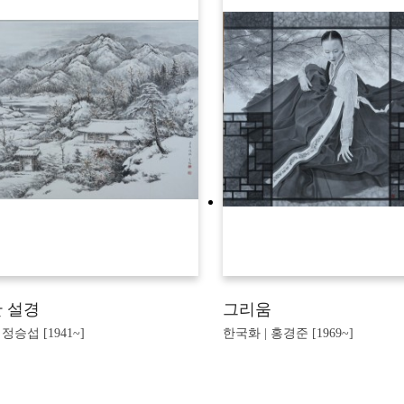
 설경
그리움
 정승섭 [1941~]
한국화 | 홍경준 [1969~]