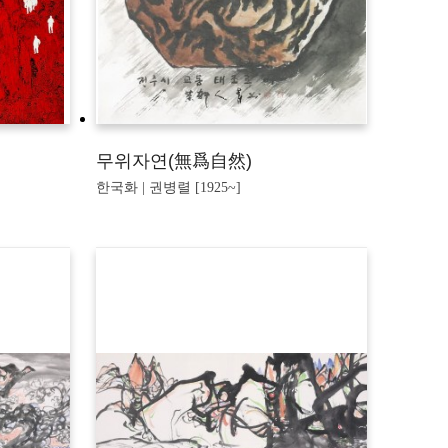
무위자연(無爲自然)
한국화 | 권병렬 [1925~]