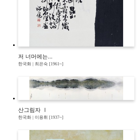
저 너머에는...
한국화 | 최은숙 [1961~]
산그림자 Ⅰ
한국화 | 이용휘 [1937~]