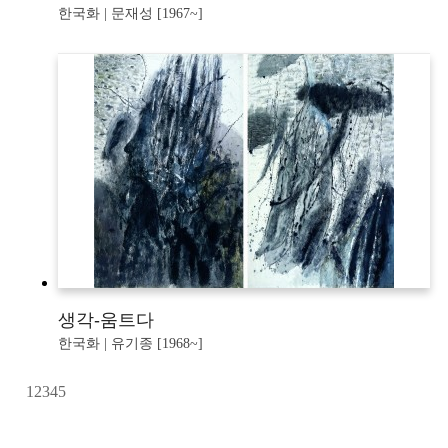
한국화 | 문재성 [1967~]
생각-움트다
한국화 | 유기종 [1968~]
1
2
3
4
5