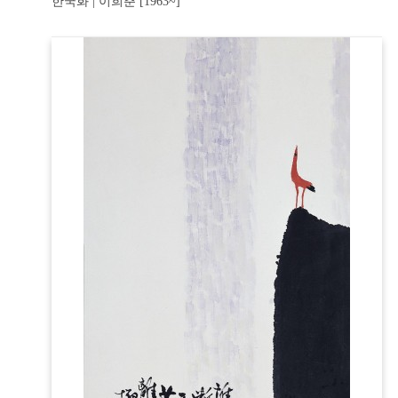
한국화 | 이희춘 [1963~]