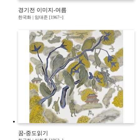
경기전 이미지-여름
한국화 | 임대준 [1967~]
꿈-중도읽기