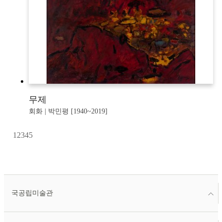
무제
회화 | 박민평 [1940~2019]
1
2
3
4
5
국공립미술관