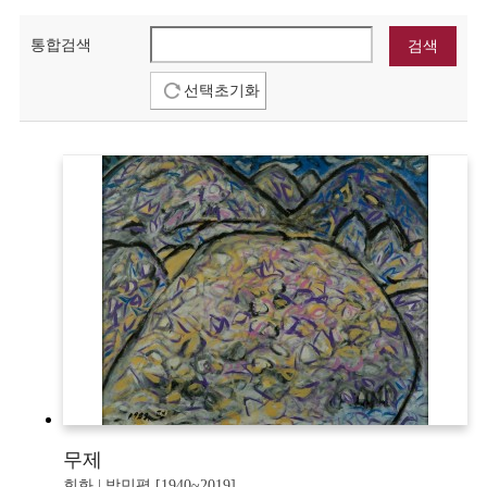
통합검색
선택초기화
무제
회화 | 박민평 [1940~2019]