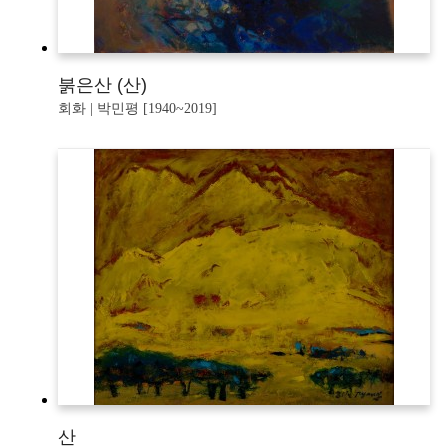
붉은산 (산)
회화 | 박민평 [1940~2019]
산