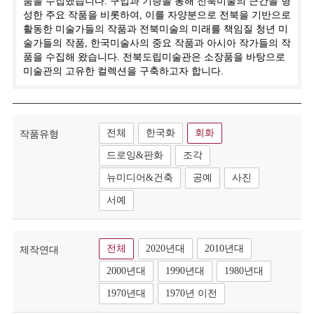
품을 수집했습니다. 구입과 기증을 통해 전북미술의 근간을 형
성한 주요 작품을 비롯하여, 이를 자양분으로 전북을 기반으로
활동한 미술가들의 작품과 전북미술의 미래를 책임질 청년 미
술가들의 작품, 한국미술사의 중요 작품과 아시아 작가들의 작
품을 수집해 왔습니다. 전북도립미술관은 소장품을 바탕으로
미술관의 고유한 컬렉션을 구축하고자 합니다.
전체
한국화
회화
작품유형
드로잉&판화
조각
뉴미디어&건축
공예
사진
서예
전체
2020년대
2010년대
제작연대
2000년대
1990년대
1980년대
1970년대
1970년 이전