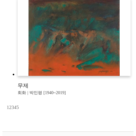
무제
회화 | 박민평 [1940~2019]
1
2
3
4
5