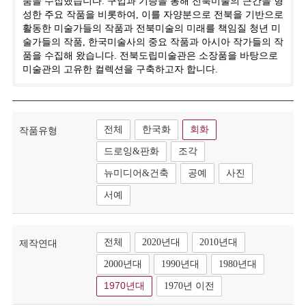
품을 수집했습니다. 구입과 기증을 통해 전북미술의 근간을 형
성한 주요 작품을 비롯하여, 이를 자양분으로 전북을 기반으로
활동한 미술가들의 작품과 전북미술의 미래를 책임질 청년 미
술가들의 작품, 한국미술사의 중요 작품과 아시아 작가들의 작
품을 수집해 왔습니다. 전북도립미술관은 소장품을 바탕으로
미술관의 고유한 컬렉션을 구축하고자 합니다.
전체
한국화
회화
작품유형
드로잉&판화
조각
뉴미디어&건축
공예
사진
서예
전체
2020년대
2010년대
제작연대
2000년대
1990년대
1980년대
1970년대
1970년 이전