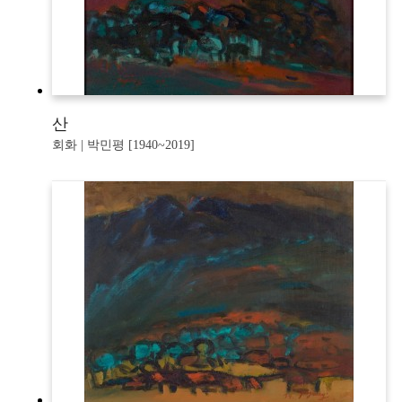
산
회화 | 박민평 [1940~2019]