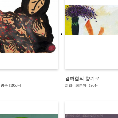
도
겸허함의 향기로
병종 [1953~]
회화 | 최분아 [1964~]