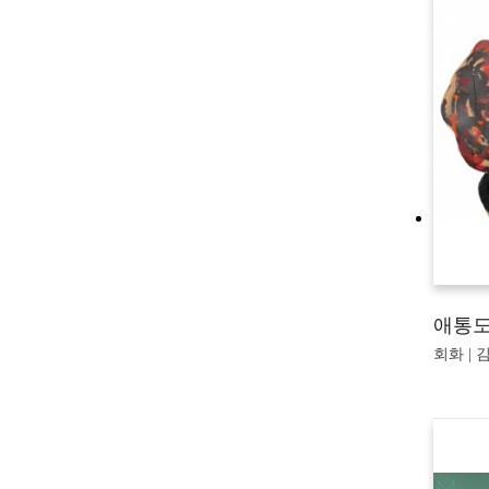
애통
회화 | 김