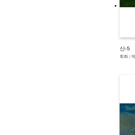
산-5
회화 | 박