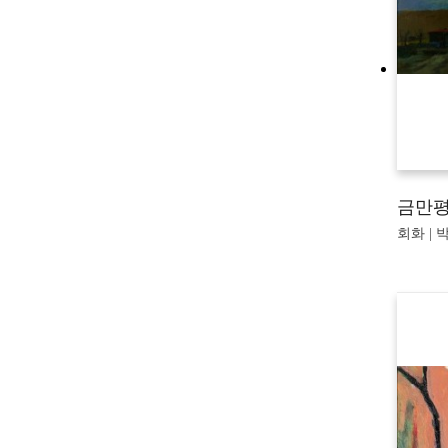
금만
회화 | 박