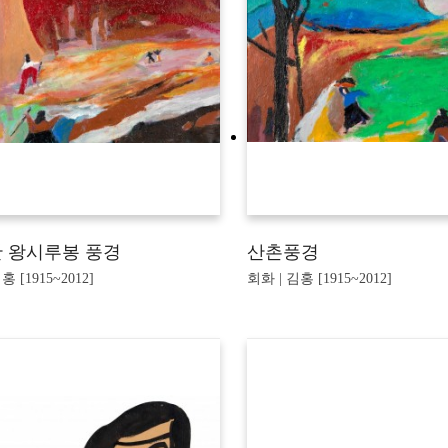
 왕시루봉 풍경
산촌풍경
홍 [1915~2012]
회화 | 김홍 [1915~2012]