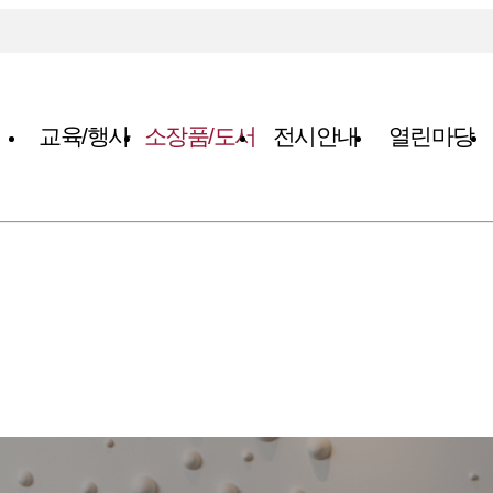
교육/행사
소장품/도서
전시안내
열린마당