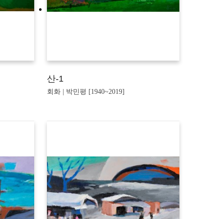
산-1
회화 | 박민평 [1940~2019]