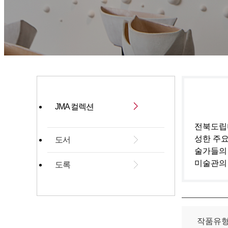
JMA 컬렉션
전북도립미
성한 주요
도서
술가들의
미술관의
도록
작품유