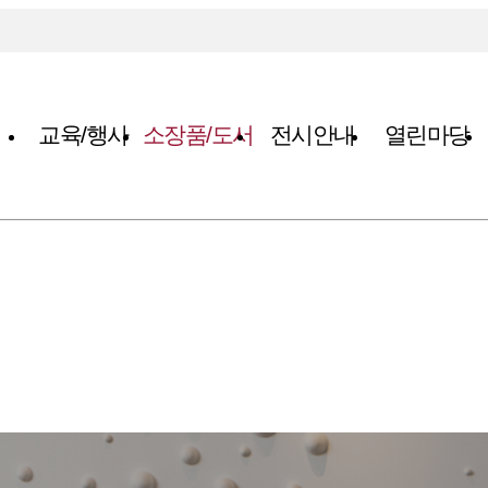
교육/행사
소장품/도서
전시안내
열린마당