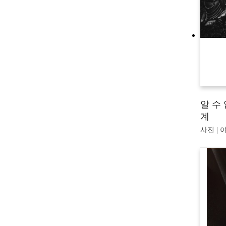
알 수
계
사진 | 