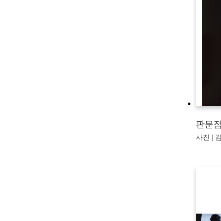
판문점 
사진 | 김