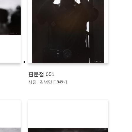
판문점 051
사진 | 김녕만 [1949~]