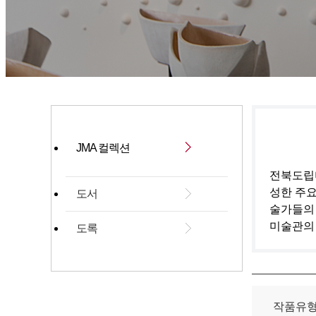
JMA 컬렉션
전북도립미
성한 주요
도서
술가들의
미술관의
도록
작품유