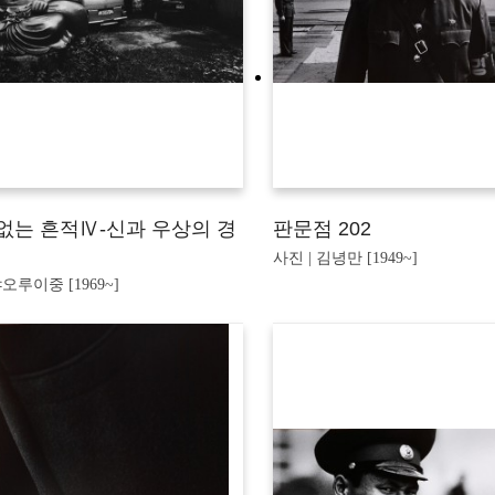
 없는 흔적Ⅳ-신과 우상의 경
판문점 202
사진 | 김녕만 [1949~]
야오루이중 [1969~]