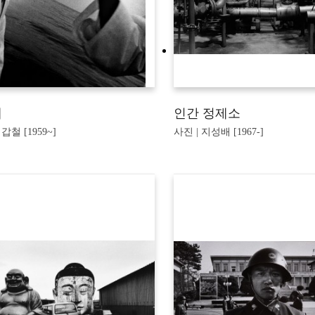
제
인간 정제소
갑철 [1959~]
사진 | 지성배 [1967-]