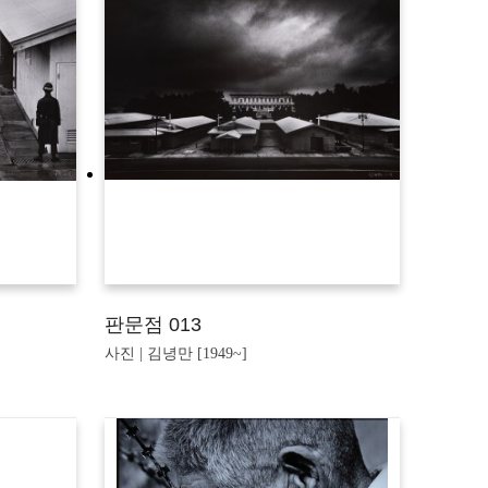
판문점 013
사진 | 김녕만 [1949~]