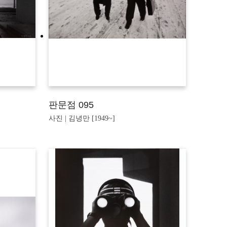
판문점 095
사진 | 김녕만 [1949~]