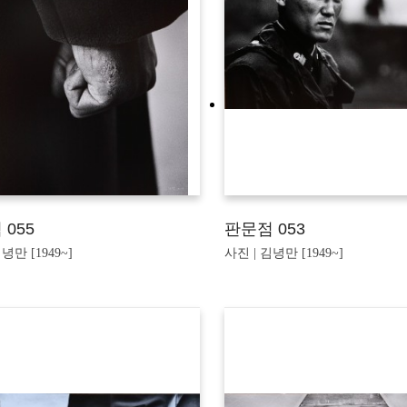
055
판문점 053
녕만 [1949~]
사진 | 김녕만 [1949~]