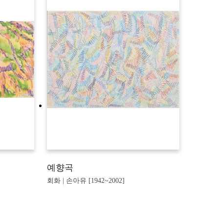
예향곡
회화 | 손아유 [1942~2002]