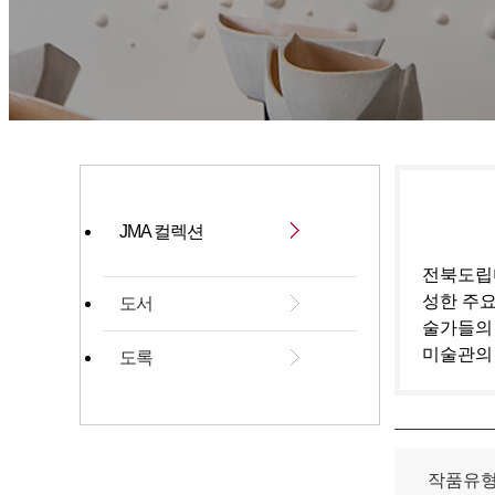
JMA 컬렉션
전북도립미
성한 주요
도서
술가들의
미술관의
도록
작품유