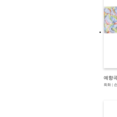
예향
회화 | 손