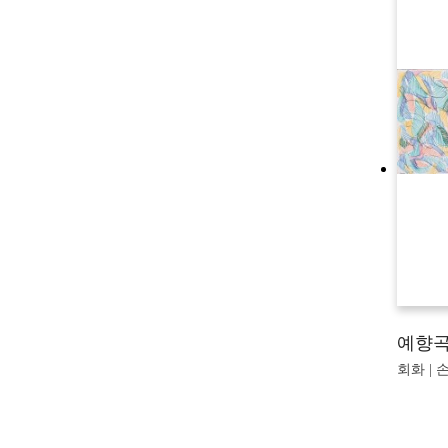
예향
회화 | 손