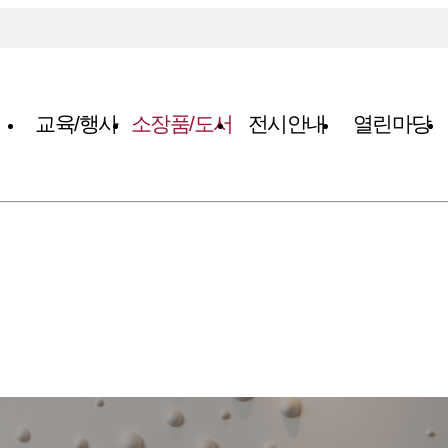
교육/행사
소장품/도서
전시안내
열린마당