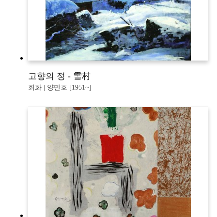
고향의 정 - 雪村
회화 | 양만호 [1951~]