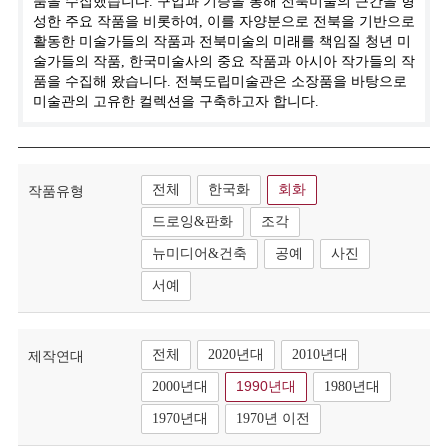
품을 수집했습니다. 구입과 기증을 통해 전북미술의 근간을 형
성한 주요 작품을 비롯하여, 이를 자양분으로 전북을 기반으로
활동한 미술가들의 작품과 전북미술의 미래를 책임질 청년 미
술가들의 작품, 한국미술사의 중요 작품과 아시아 작가들의 작
품을 수집해 왔습니다. 전북도립미술관은 소장품을 바탕으로
미술관의 고유한 컬렉션을 구축하고자 합니다.
전체
한국화
회화
작품유형
드로잉&판화
조각
뉴미디어&건축
공예
사진
서예
전체
2020년대
2010년대
제작연대
2000년대
1990년대
1980년대
1970년대
1970년 이전