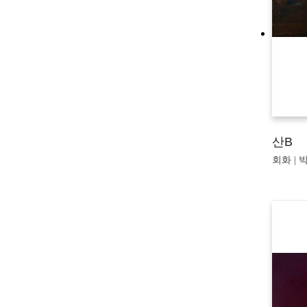
산B
회화 | 박