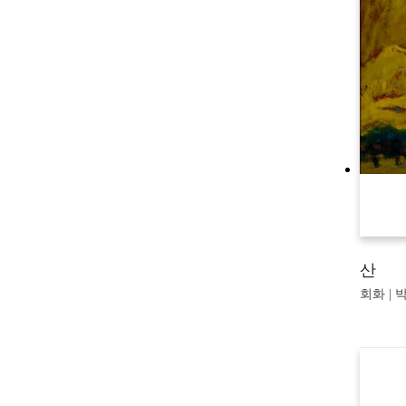
산
회화 | 박