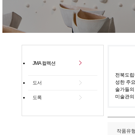
JMA 컬렉션
전북도립미
성한 주요
도서
술가들의
미술관의
도록
작품유