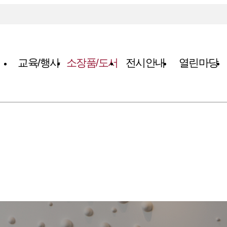
교육/행사
소장품/도서
전시안내
열린마당