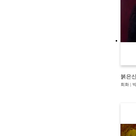
붉은
회화 | 박