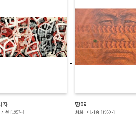
의자
땅89
기현 [1957~]
회화 | 이기홍 [1959~]