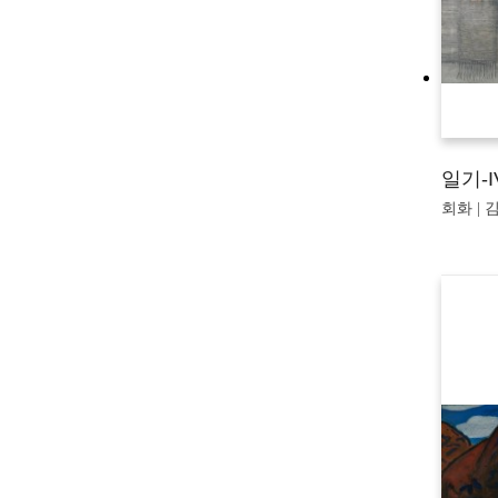
일기-I
회화 | 김