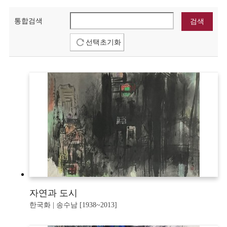
통합검색
선택초기화
자연과 도시
한국화 | 송수남 [1938~2013]