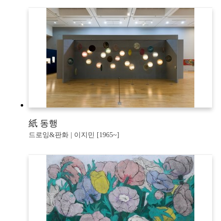
紙 동행
드로잉&판화 | 이지민 [1965~]