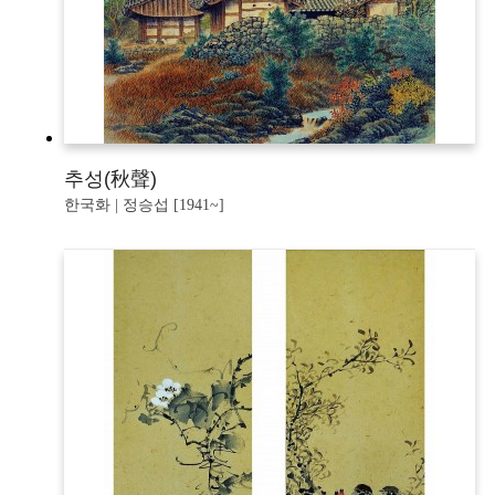
추성(秋聲)
한국화 | 정승섭 [1941~]