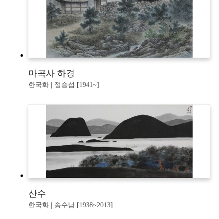
마곡사 하경
한국화 | 정승섭 [1941~]
산수
한국화 | 송수남 [1938~2013]