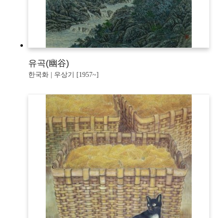
유곡(幽谷)
한국화 | 우상기 [1957~]