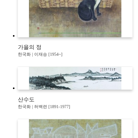
가을의 정
한국화 | 이재승 [1954~]
산수도
한국화 | 허백련 [1891-1977]