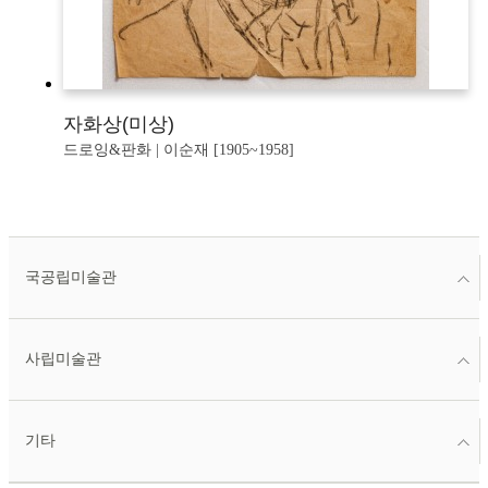
자화상(미상)
드로잉&판화 | 이순재 [1905~1958]
국공립미술관
사립미술관
기타