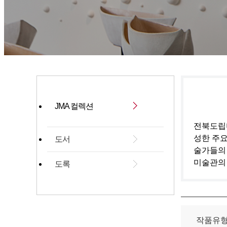
JMA 컬렉션
전북도립미
성한 주요
도서
술가들의
미술관의
도록
작품유