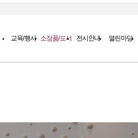
교육/행사
소장품/도서
전시안내
열린마당