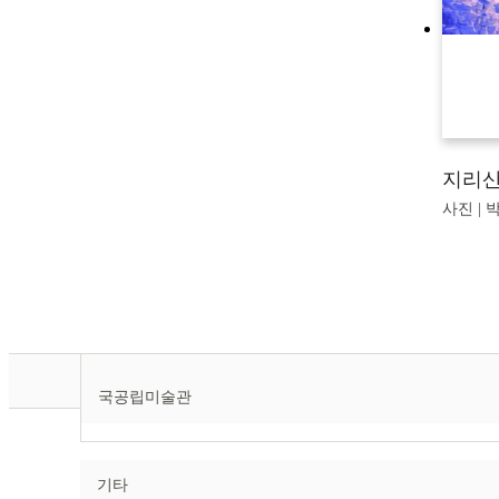
지리산
사진 | 박
국공립미술관
기타