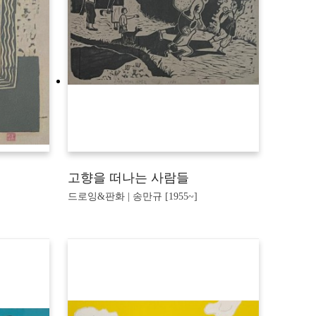
고향을 떠나는 사람들
드로잉&판화 | 송만규 [1955~]