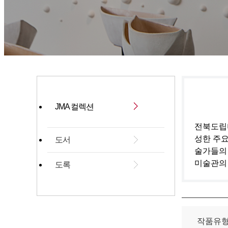
JMA 컬렉션
전북도립미
성한 주요
도서
술가들의
미술관의
도록
작품유