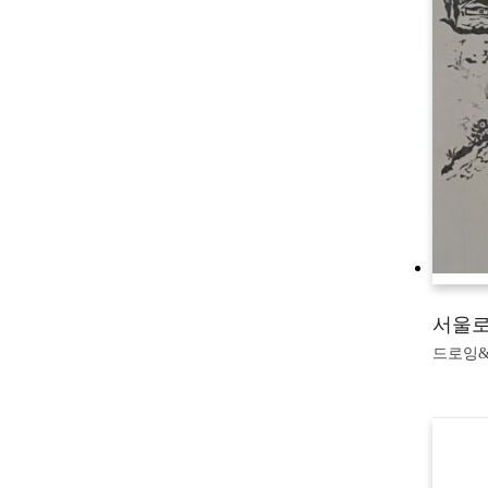
서울로
드로잉&판