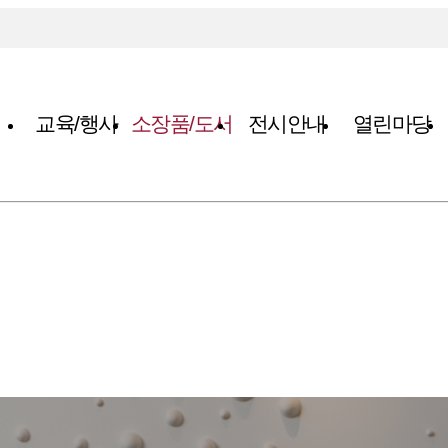
교육/행사
소장품/도서
전시안내
열린마당