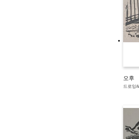
오후
드로잉&판