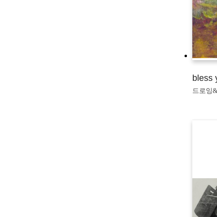
bless 
드로잉&판