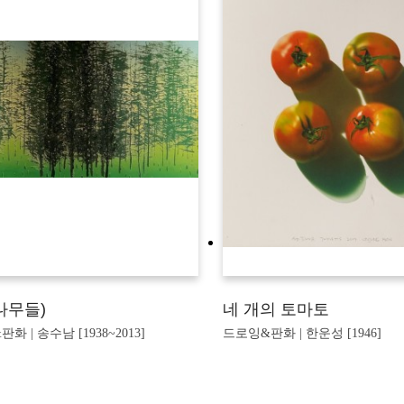
나무들)
네 개의 토마토
화 | 송수남 [1938~2013]
드로잉&판화 | 한운성 [1946]