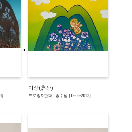
미상(흙산)
3]
드로잉&판화 | 송수남 [1938~2013]