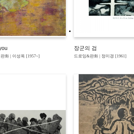
you
장군의 검
화 | 이성옥 [1957~]
드로잉&판화 | 정미경 [1961]