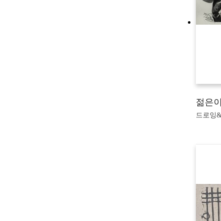
젊은이
드로잉&판