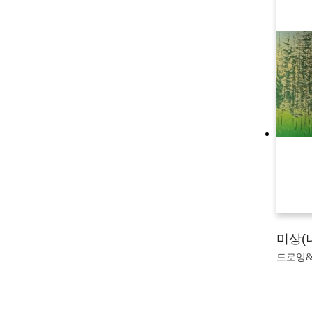
미상(
드로잉&판