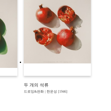
두 개의 석류
드로잉&판화 | 한운성 [1946]