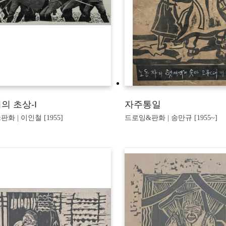
의 초상-I
자주통일
화 | 이인철 [1955]
드로잉&판화 | 송만규 [1955~]