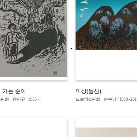
 가는 순이
미상(돌산)
화 | 송만규 [1955~]
드로잉&판화 | 송수남 [1938~201