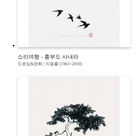
소리여행 - 흥부도 사내라
드로잉&판화 | 지용출 [1963~2010]