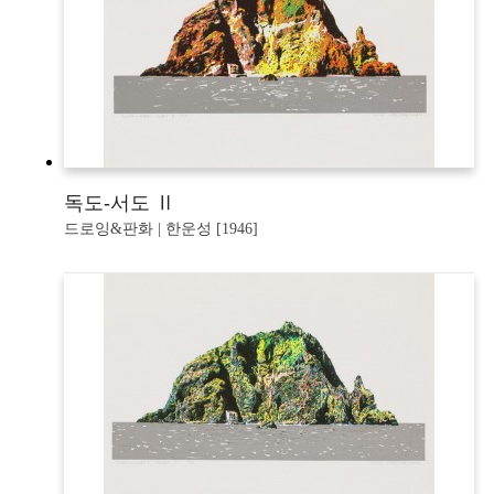
독도-서도 Ⅱ
드로잉&판화 | 한운성 [1946]