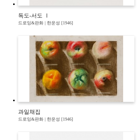
독도-서도 Ⅰ
드로잉&판화 | 한운성 [1946]
과일채집
드로잉&판화 | 한운성 [1946]