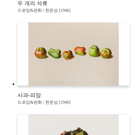
두 개의 석류
드로잉&판화 | 한운성 [1946]
사과-피망
드로잉&판화 | 한운성 [1946]