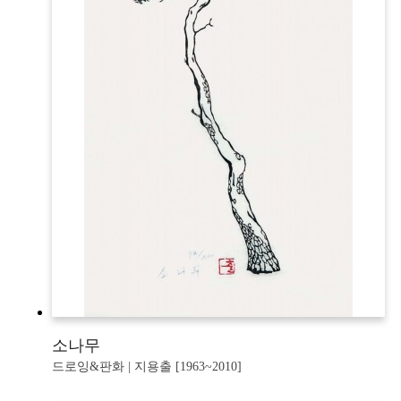
소나무
드로잉&판화 | 지용출 [1963~2010]