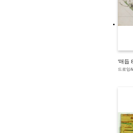
'매듭 
드로잉&판