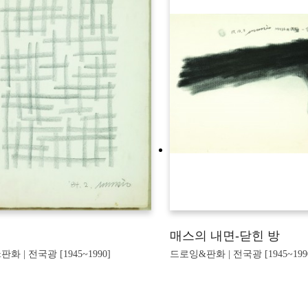
매스의 내면-닫힌 방
화 | 전국광 [1945~1990]
드로잉&판화 | 전국광 [1945~199