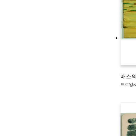
매스의
드로잉&판