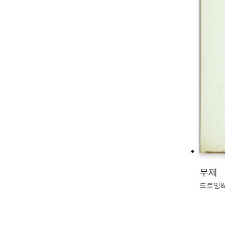
무제
드로잉&판