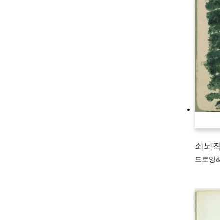
쇠뇌작
드로잉&판