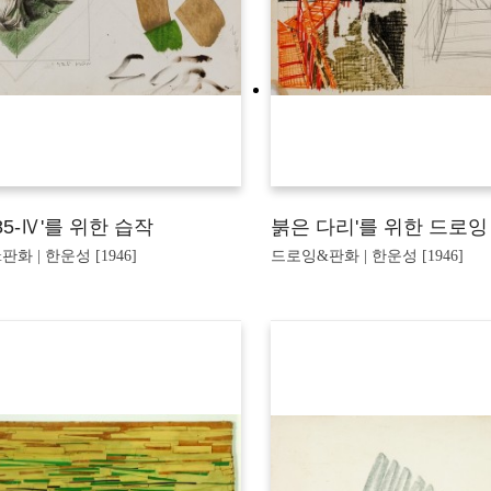
85-Ⅳ'를 위한 습작
붉은 다리'를 위한 드로잉
화 | 한운성 [1946]
드로잉&판화 | 한운성 [1946]