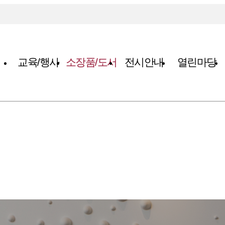
교육/행사
소장품/도서
전시안내
열린마당