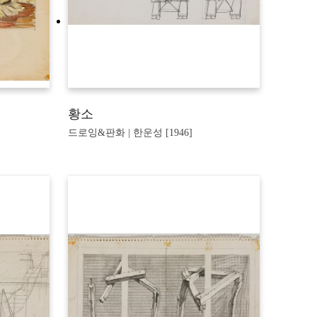
황소
드로잉&판화 | 한운성 [1946]