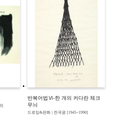
반복어법Ⅵ-한 개의 커다란 체크
무늬
0]
드로잉&판화 | 전국광 [1945~1990]