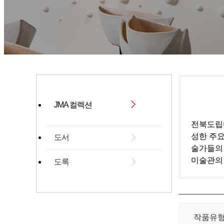
JMA 컬렉션
전북도립미
성한 주요
도서
술가들의
미술관의
도록
작품유