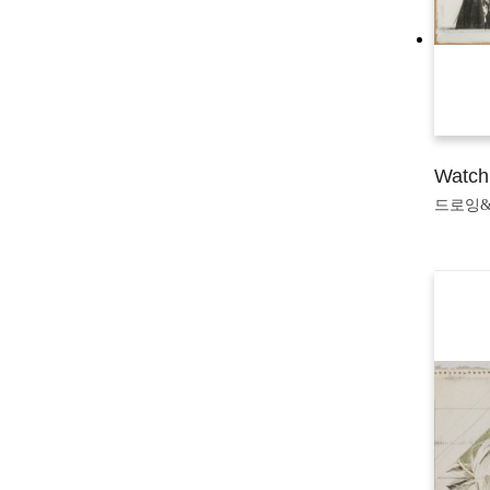
Watchi
드로잉&판