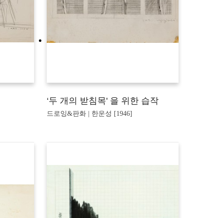
‘두 개의 받침목' 을 위한 습작
드로잉&판화 | 한운성 [1946]