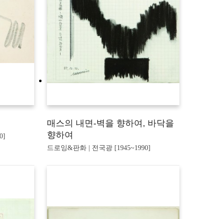
매스의 내면-벽을 향하여, 바닥을
향하여
0]
드로잉&판화 | 전국광 [1945~1990]