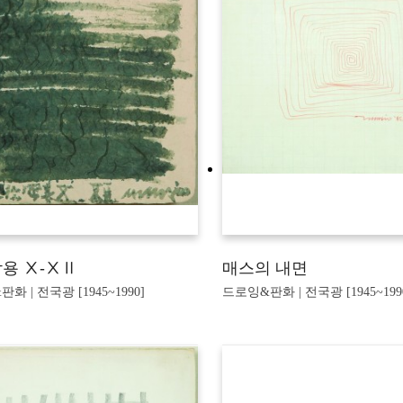
용 Ⅹ-ⅩⅡ
매스의 내면
화 | 전국광 [1945~1990]
드로잉&판화 | 전국광 [1945~199