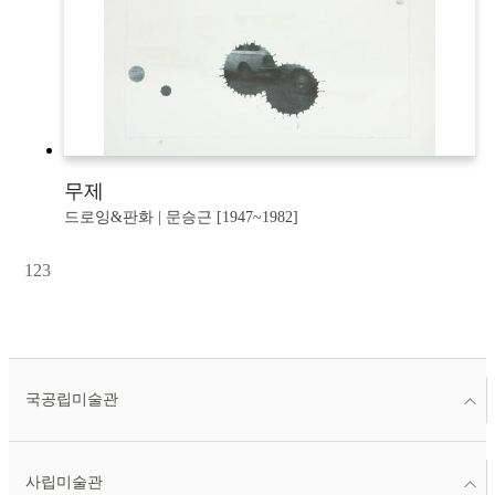
무제
드로잉&판화 | 문승근 [1947~1982]
1
2
3
국공립미술관
사립미술관