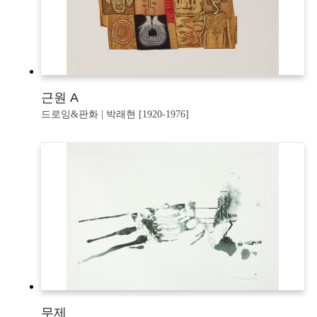
근원 A
드로잉&판화 | 박래현 [1920-1976]
무제