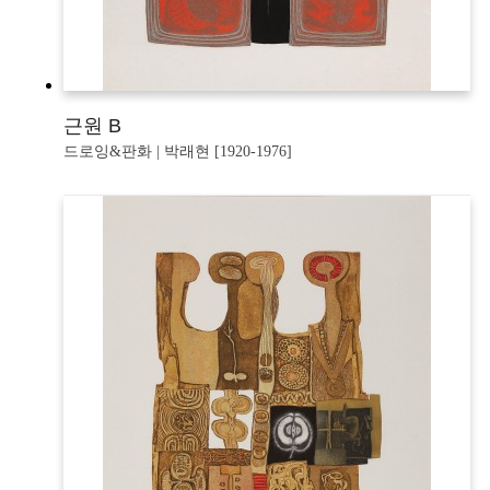
근원 B
드로잉&판화 | 박래현 [1920-1976]