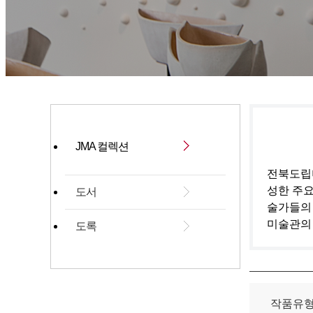
JMA 컬렉션
전북도립미
성한 주요
도서
술가들의
미술관의
도록
작품유