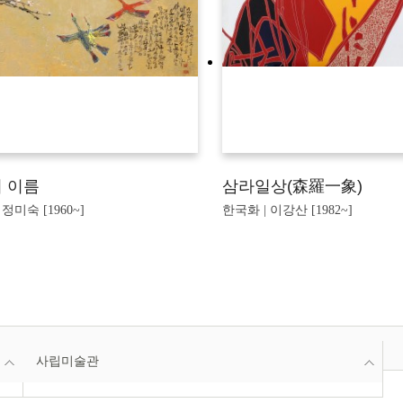
 이름
삼라일상(森羅一象)
 정미숙 [1960~]
한국화 | 이강산 [1982~]
사립미술관