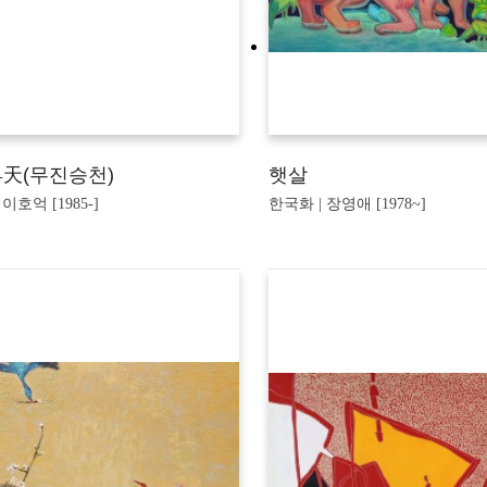
天(무진승천)
햇살
이호억 [1985-]
한국화 | 장영애 [1978~]