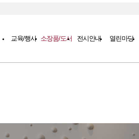
교육/행사
소장품/도서
전시안내
열린마당