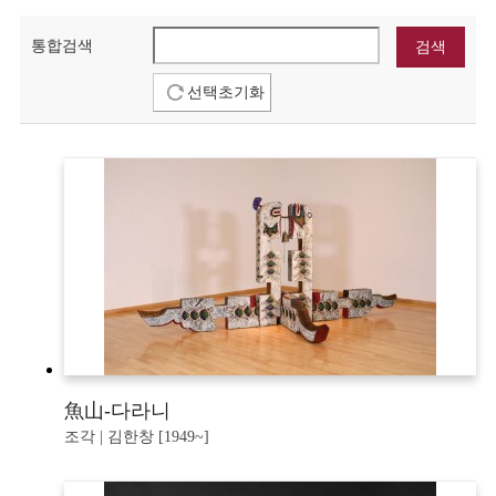
통합검색
선택초기화
魚山-다라니
조각 | 김한창 [1949~]