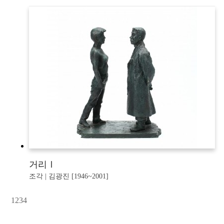
거리Ⅰ
조각 | 김광진 [1946~2001]
1
2
3
4