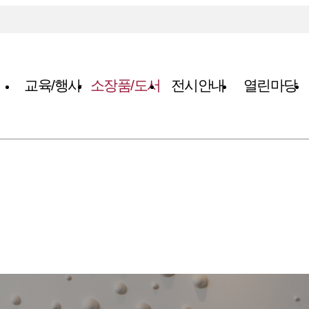
교육/행사
소장품/도서
전시안내
열린마당