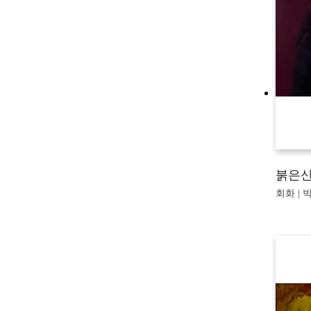
붉은
회화 | 박