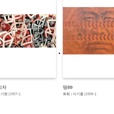
의자
땅89
기현 [1957~]
회화 | 이기홍 [1959~]