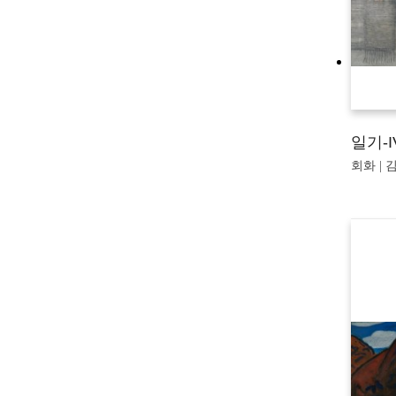
일기-I
회화 | 김